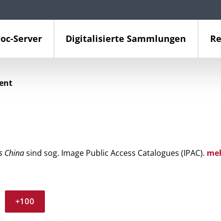
oc-Server
Digitalisierte Sammlungen
Re
ient
s China
sind sog. Image Public Access Catalogues (IPAC).
me
+100