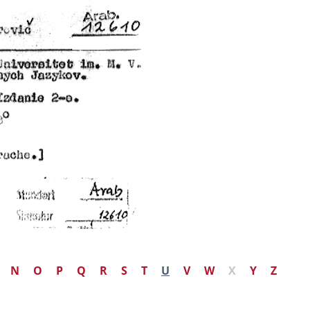
N
O
P
Q
R
S
T
U
V
W
X
Y
Z