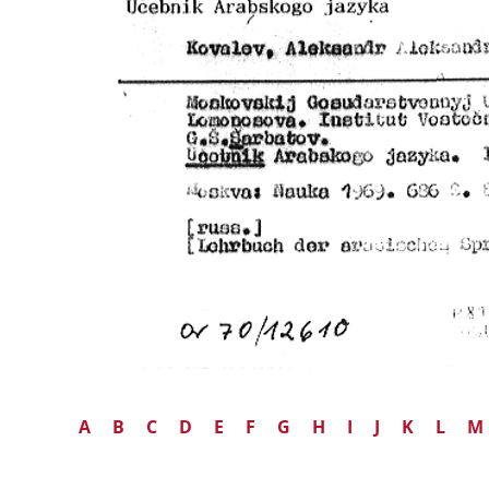
A
B
C
D
E
F
G
H
I
J
K
L
M