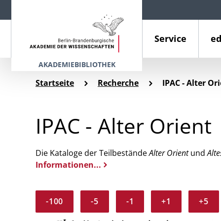
Service
ed
AKADEMIEBIBLIOTHEK
Startseite
Recherche
IPAC - Alter Or
IPAC - Alter Orient
Die Kataloge der Teilbestände
Alter Orient
und
Alte
Informationen...
-100
-5
-1
+1
+5