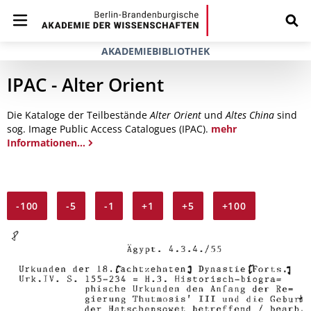
AKADEMIEBIBLIOTHEK
IPAC - Alter Orient
Die Kataloge der Teilbestände
Alter Orient
und
Altes China
sind
sog. Image Public Access Catalogues (IPAC).
mehr
Informationen...
-100
-5
-1
+1
+5
+100