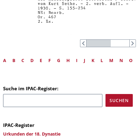
A
B
C
D
E
F
G
H
I
J
K
L
M
N
O
Suche im IPAC-Register:
IPAC-Register
Urkunden der 18. Dynastie