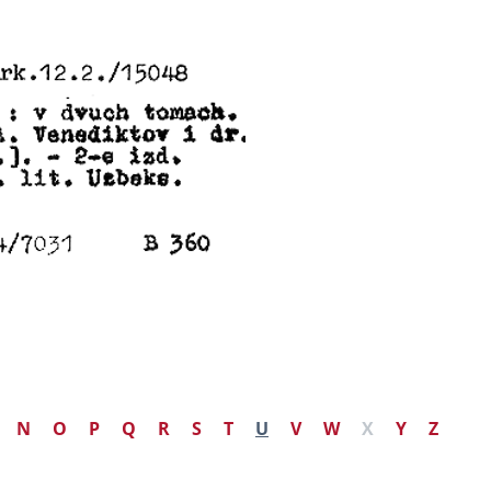
N
O
P
Q
R
S
T
U
V
W
X
Y
Z