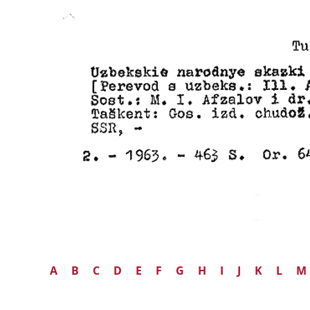
A
B
C
D
E
F
G
H
I
J
K
L
M