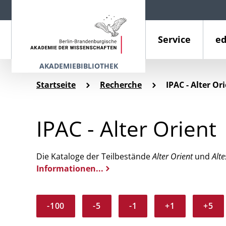
Service
ed
AKADEMIEBIBLIOTHEK
Startseite
Recherche
IPAC - Alter Or
IPAC - Alter Orient
Die Kataloge der Teilbestände
Alter Orient
und
Alte
Informationen...
-100
-5
-1
+1
+5