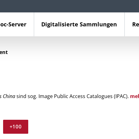
oc-Server
Digitalisierte Sammlungen
Re
ient
s China
sind sog. Image Public Access Catalogues (IPAC).
me
+100