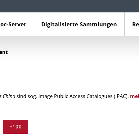
oc-Server
Digitalisierte Sammlungen
Re
ient
s China
sind sog. Image Public Access Catalogues (IPAC).
me
+100