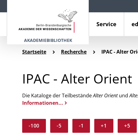
Service
ed
AKADEMIEBIBLIOTHEK
Startseite
Recherche
IPAC - Alter Or
IPAC - Alter Orient
Die Kataloge der Teilbestände
Alter Orient
und
Alte
Informationen...
-100
-5
-1
+1
+5