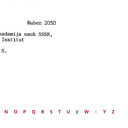
N
O
P
Q
R
S
T
U
V
W
X
Y
Z