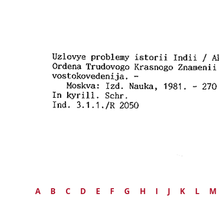
A
B
C
D
E
F
G
H
I
J
K
L
M