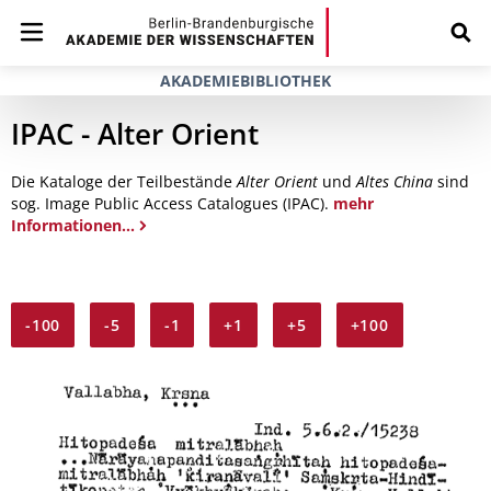
AKADEMIEBIBLIOTHEK
IPAC - Alter Orient
Die Kataloge der Teilbestände
Alter Orient
und
Altes China
sind
sog. Image Public Access Catalogues (IPAC).
mehr
Informationen...
-100
-5
-1
+1
+5
+100