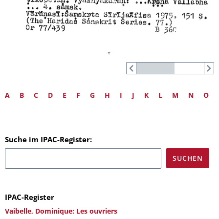
A
B
C
D
E
F
G
H
I
J
K
L
M
N
O
Suche im IPAC-Register:
IPAC-Register
Vaibelle, Dominique: Les ouvriers