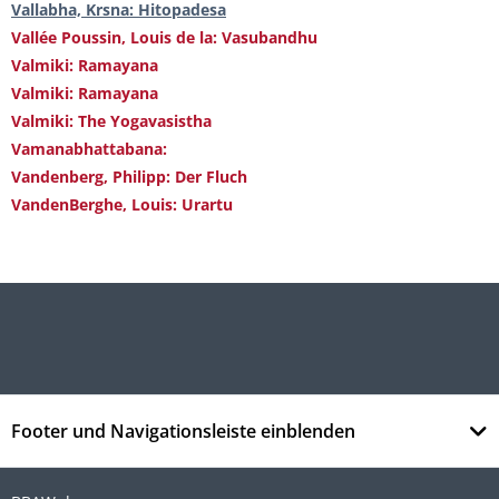
Vallabha, Krsna: Hitopadesa
Vallée Poussin, Louis de la: Vasubandhu
Valmiki: Ramayana
Valmiki: Ramayana
Valmiki: The Yogavasistha
Vamanabhattabana:
Vandenberg, Philipp: Der Fluch
VandenBerghe, Louis: Urartu
Footer und Navigationsleiste einblenden