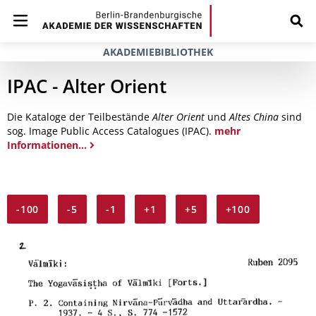
AKADEMIEBIBLIOTHEK
IPAC - Alter Orient
Die Kataloge der Teilbestände
Alter Orient
und
Altes China
sind
sog. Image Public Access Catalogues (IPAC).
mehr
Informationen...
-100
-5
-1
+1
+5
+100