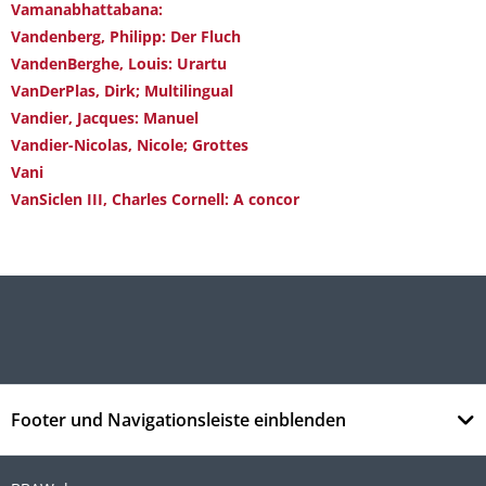
Vamanabhattabana:
Vandenberg, Philipp: Der Fluch
VandenBerghe, Louis: Urartu
VanDerPlas, Dirk; Multilingual
Vandier, Jacques: Manuel
Vandier-Nicolas, Nicole; Grottes
Vani
VanSiclen III, Charles Cornell: A concor
Footer und Navigationsleiste einblenden