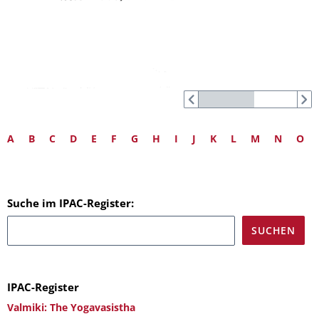
A
B
C
D
E
F
G
H
I
J
K
L
M
N
O
Suche im IPAC-Register:
IPAC-Register
Valmiki: The Yogavasistha