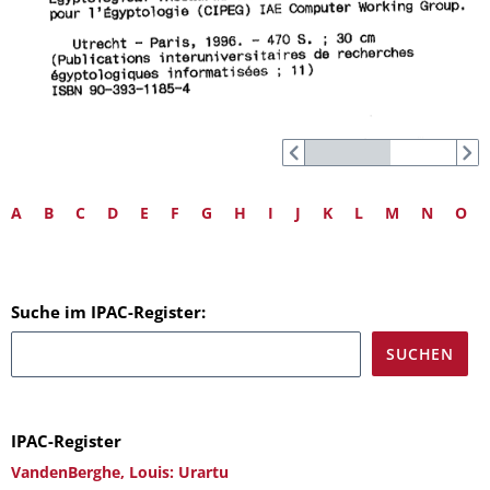
A
B
C
D
E
F
G
H
I
J
K
L
M
N
O
Suche im IPAC-Register:
IPAC-Register
VandenBerghe, Louis: Urartu