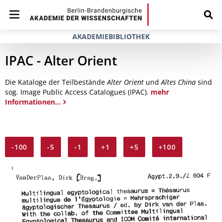
AKADEMIEBIBLIOTHEK
IPAC - Alter Orient
Die Kataloge der Teilbestände
Alter Orient
und
Altes China
sind
sog. Image Public Access Catalogues (IPAC).
mehr
Informationen...
-100
-5
-1
+1
+5
+100