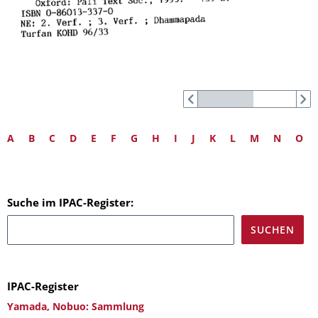
A
B
C
D
E
F
G
H
I
J
K
L
M
N
O
Suche im IPAC-Register:
IPAC-Register
Yamada, Nobuo: Sammlung