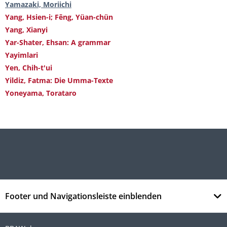
Yamazaki, Moriichi
Yang, Hsien-i; Fêng, Yüan-chün
Yang, Xianyi
Yar-Shater, Ehsan: A grammar
Yayimlari
Yen, Chih-t'ui
Yildiz, Fatma: Die Umma-Texte
Yoneyama, Torataro
Footer und Navigationsleiste einblenden