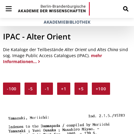
AKADEMIEBIBLIOTHEK
IPAC - Alter Orient
Die Kataloge der Teilbestände
Alter Orient
und
Altes China
sind
sog. Image Public Access Catalogues (IPAC).
mehr
Informationen...
-100
-5
-1
+1
+5
+100