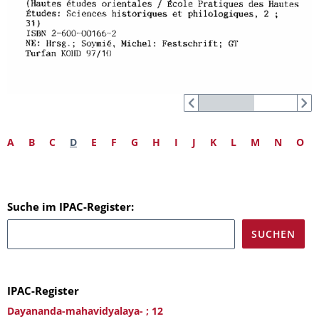
A
B
C
D
E
F
G
H
I
J
K
L
M
N
O
Suche im IPAC-Register:
IPAC-Register
Dayananda-mahavidyalaya- ; 12