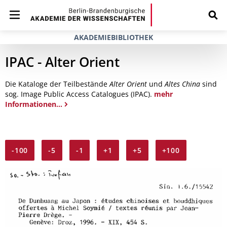
AKADEMIEBIBLIOTHEK
IPAC - Alter Orient
Die Kataloge der Teilbestände
Alter Orient
und
Altes China
sind
sog. Image Public Access Catalogues (IPAC).
mehr
Informationen...
-100
-5
-1
+1
+5
+100