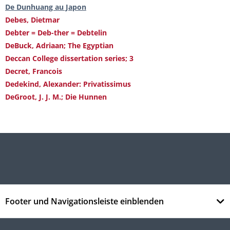
De Dunhuang au Japon
Debes, Dietmar
Debter = Deb-ther = Debtelin
DeBuck, Adriaan; The Egyptian
Deccan College dissertation series; 3
Decret, Francois
Dedekind, Alexander: Privatissimus
DeGroot, J. J. M.; Die Hunnen
Footer und Navigationsleiste einblenden