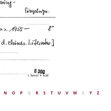
N
O
P
Q
R
S
T
U
V
W
X
Y
Z