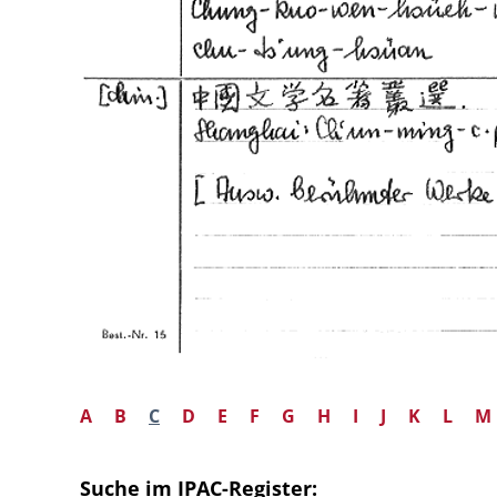
A
B
C
D
E
F
G
H
I
J
K
L
M
Suche im IPAC-Register: