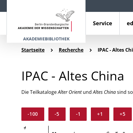
Service
ed
AKADEMIEBIBLIOTHEK
Startseite
Recherche
IPAC - Altes Ch
IPAC - Altes China
Die Teilkataloge
Alter Orient
und
Altes China
sind so
-100
-5
-1
+1
+5