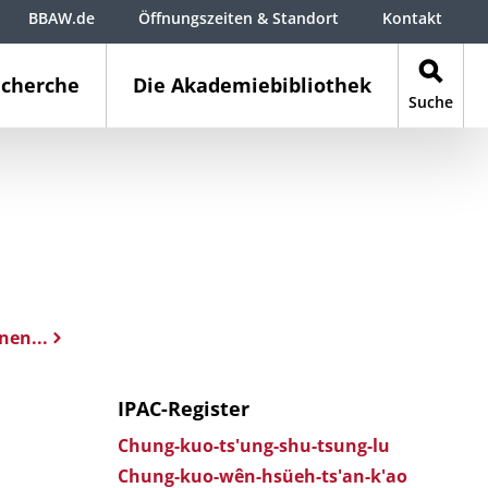
BBAW.de
Öffnungszeiten & Standort
Kontakt
cherche
Die Akademiebibliothek
Suche
nen...
IPAC-Register
Chung-kuo-ts'ung-shu-tsung-lu
Chung-kuo-wên-hsüeh-ts'an-k'ao