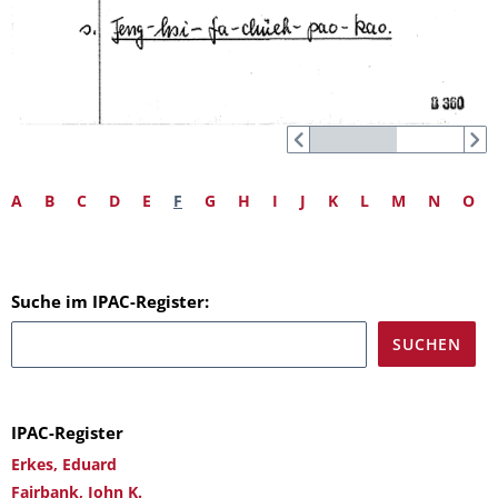
A
B
C
D
E
F
G
H
I
J
K
L
M
N
O
Suche im IPAC-Register:
IPAC-Register
Erkes, Eduard
Fairbank, John K.