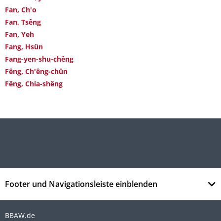
Fan, Ch'o
Fan, Tsêng
Fan, Yeh
Fang, Hsün
Fang-yen-shu-chêng
Fêng, Ch'êng-chün
Fêng, Chia-shêng
Footer und Navigationsleiste einblenden
BBAW.de