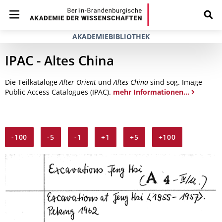
AKADEMIEBIBLIOTHEK
IPAC - Altes China
Die Teilkataloge
Alter Orient
und
Altes China
sind sog. Image
Public Access Catalogues (IPAC).
mehr Informationen...
-100
-5
-1
+1
+5
+100