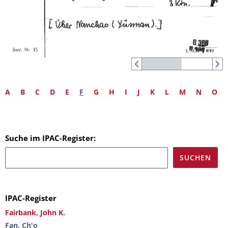
A
B
C
D
E
F
G
H
I
J
K
L
M
N
O
Suche im IPAC-Register:
IPAC-Register
Fairbank, John K.
Fan, Ch'o