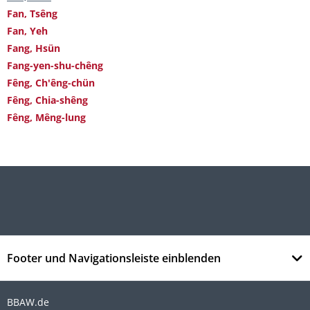
Fan, Tsêng
Fan, Yeh
Fang, Hsün
Fang-yen-shu-chêng
Fêng, Ch'êng-chün
Fêng, Chia-shêng
Fêng, Mêng-lung
Footer und Navigationsleiste einblenden
BBAW.de