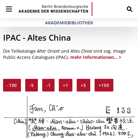
AKADEMIEBIBLIOTHEK
IPAC - Altes China
Die Teilkataloge
Alter Orient
und
Altes China
sind sog. Image
Public Access Catalogues (IPAC).
mehr Informationen...
-100
-5
-1
+1
+5
+100