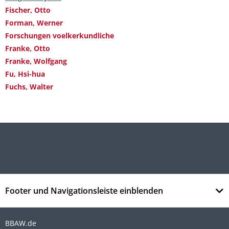
Fischer, Otto
Forman, Werner
Forschungen voelkerkundliche
Franke, Otto
Franke, Wolfgang
Fu, Hsi-hua
Fuchs, Walter
Footer und Navigationsleiste einblenden
BBAW.de