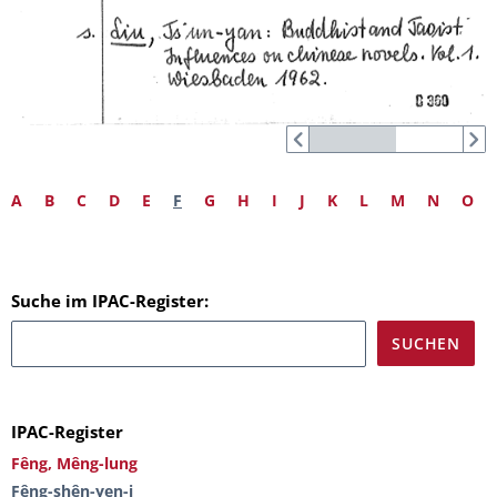
A
B
C
D
E
F
G
H
I
J
K
L
M
N
O
Suche im IPAC-Register:
IPAC-Register
Fêng, Mêng-lung
Fêng-shên-yen-i