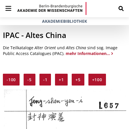
AKADEMIEBIBLIOTHEK
IPAC - Altes China
Die Teilkataloge
Alter Orient
und
Altes China
sind sog. Image
Public Access Catalogues (IPAC).
mehr Informationen...
-100
-5
-1
+1
+5
+100