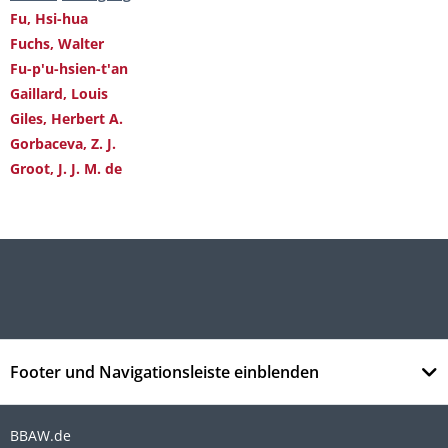
Fu, Hsi-hua
Fuchs, Walter
Fu-p'u-hsien-t'an
Gaillard, Louis
Giles, Herbert A.
Gorbaceva, Z. J.
Groot, J. J. M. de
Footer und Navigationsleiste einblenden
BBAW.de