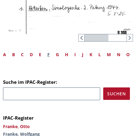
A
B
C
D
E
F
G
H
I
J
K
L
M
N
O
Suche im IPAC-Register:
IPAC-Register
Franke, Otto
Franke, Wolfgang