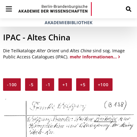
AKADEMIEBIBLIOTHEK
IPAC - Altes China
Die Teilkataloge
Alter Orient
und
Altes China
sind sog. Image
Public Access Catalogues (IPAC).
mehr Informationen...
-100
-5
-1
+1
+5
+100