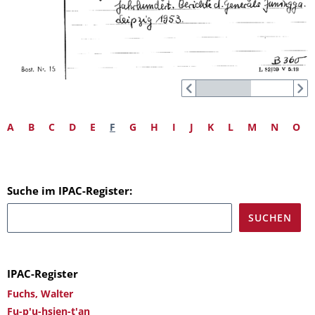
A
B
C
D
E
F
G
H
I
J
K
L
M
N
O
Suche im IPAC-Register:
IPAC-Register
Fuchs, Walter
Fu-p'u-hsien-t'an