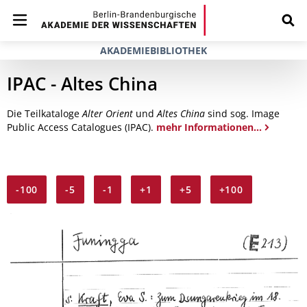
AKADEMIEBIBLIOTHEK
IPAC - Altes China
Die Teilkataloge
Alter Orient
und
Altes China
sind sog. Image
Public Access Catalogues (IPAC).
mehr Informationen...
-100
-5
-1
+1
+5
+100