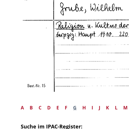
A
B
C
D
E
F
G
H
I
J
K
L
M
Suche im IPAC-Register: