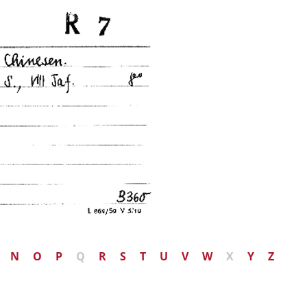
N
O
P
Q
R
S
T
U
V
W
X
Y
Z