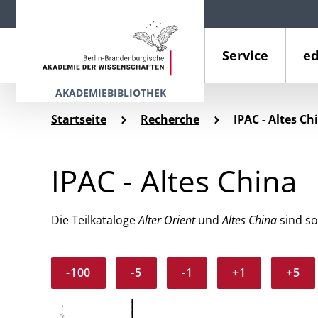
Service
ed
AKADEMIEBIBLIOTHEK
Startseite
Recherche
IPAC - Altes Ch
IPAC - Altes China
Die Teilkataloge
Alter Orient
und
Altes China
sind so
-100
-5
-1
+1
+5