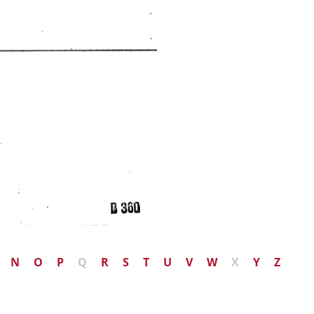
N
O
P
Q
R
S
T
U
V
W
X
Y
Z