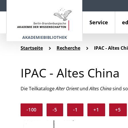
Service
ed
AKADEMIEBIBLIOTHEK
Startseite
Recherche
IPAC - Altes Ch
IPAC - Altes China
Die Teilkataloge
Alter Orient
und
Altes China
sind so
-100
-5
-1
+1
+5