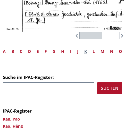
A
B
C
D
E
F
G
H
I
J
K
L
M
N
O
Suche im IPAC-Register:
IPAC-Register
Kan, Pao
Kao, Hêng