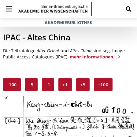
AKADEMIEBIBLIOTHEK
IPAC - Altes China
Die Teilkataloge
Alter Orient
und
Altes China
sind sog. Image
Public Access Catalogues (IPAC).
mehr Informationen...
-100
-5
-1
+1
+5
+100