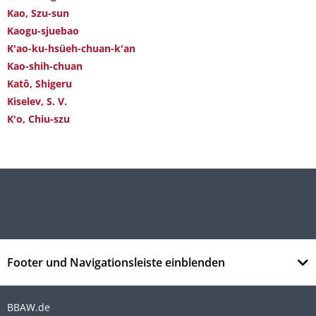
Kao, Szu-sun
Kaogu-sjuebao
K'ao-ku-hsüeh-chuan-k'an
Kao-shih-chuan
Katô, Shigeru
Kiselev, S. V.
K'o, Chiu-szu
Footer und Navigationsleiste einblenden
BBAW.de