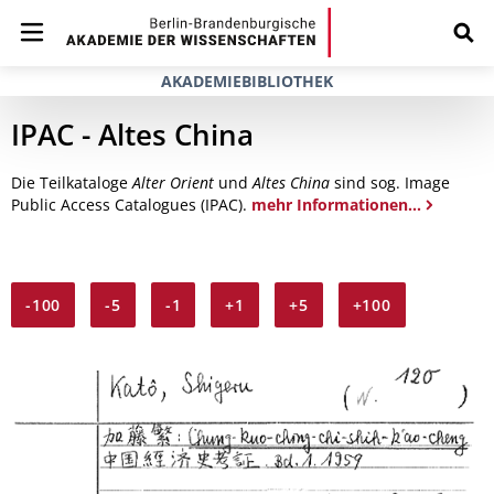
AKADEMIEBIBLIOTHEK
IPAC - Altes China
Die Teilkataloge
Alter Orient
und
Altes China
sind sog. Image
Public Access Catalogues (IPAC).
mehr Informationen...
-100
-5
-1
+1
+5
+100