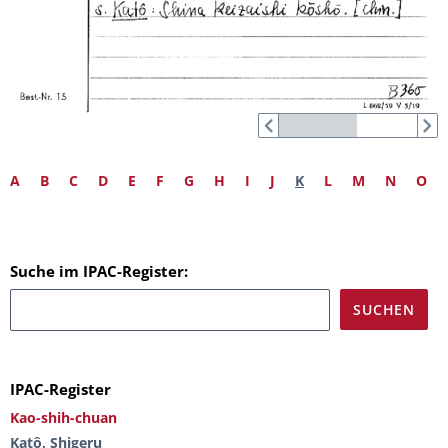
A
B
C
D
E
F
G
H
I
J
K
L
M
N
O
Suche im IPAC-Register:
IPAC-Register
Kao-shih-chuan
Katô, Shigeru