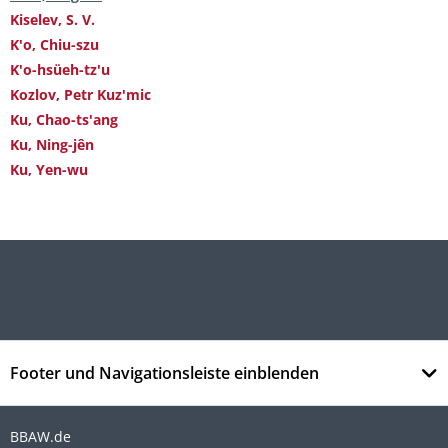
Kiselev, S. V.
K'o, Chiu-szu
K'o-hsüeh-tz'u
Kozlov, Petr Kuz'mic
Ku, Chao-ts'ang
Ku, Ning-jên
Ku, Yen-wu
Footer und Navigationsleiste einblenden
BBAW.de