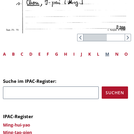
A
B
C
D
E
F
G
H
I
J
K
L
M
N
O
Suche im IPAC-Register:
IPAC-Register
Ming-hui-yao
Ming-tao-pien