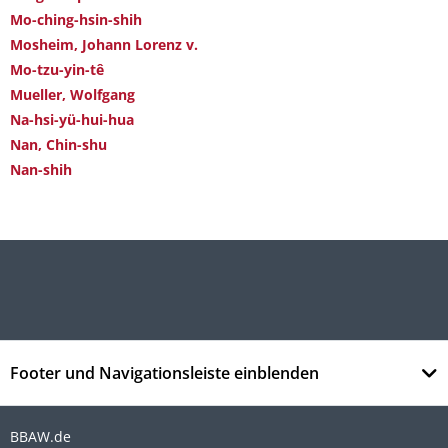
Mo-ching-hsin-shih
Mosheim, Johann Lorenz v.
Mo-tzu-yin-tê
Mueller, Wolfgang
Na-hsi-yü-hui-hua
Nan, Chin-shu
Nan-shih
Footer und Navigationsleiste einblenden
BBAW.de