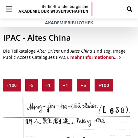
AKADEMIEBIBLIOTHEK
IPAC - Altes China
Die Teilkataloge
Alter Orient
und
Altes China
sind sog. Image
Public Access Catalogues (IPAC).
mehr Informationen...
-100
-5
-1
+1
+5
+100