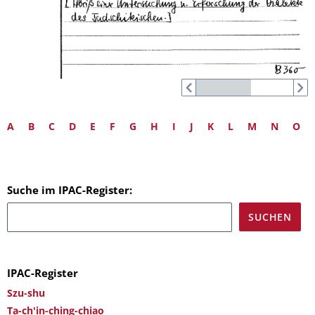
A
B
C
D
E
F
G
H
I
J
K
L
M
N
O
Suche im IPAC-Register:
IPAC-Register
Szu-shu
Ta-ch'in-ching-chiao