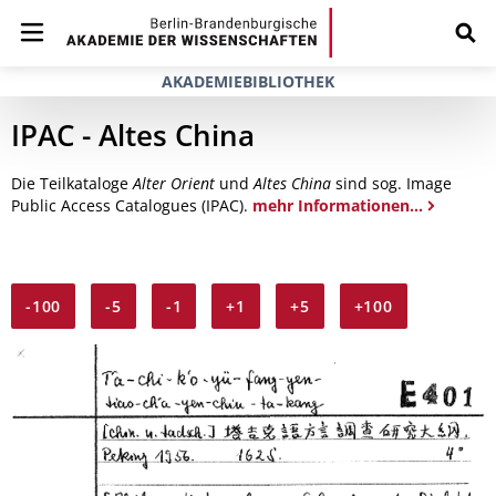
AKADEMIEBIBLIOTHEK
IPAC - Altes China
Die Teilkataloge
Alter Orient
und
Altes China
sind sog. Image
Public Access Catalogues (IPAC).
mehr Informationen...
-100
-5
-1
+1
+5
+100