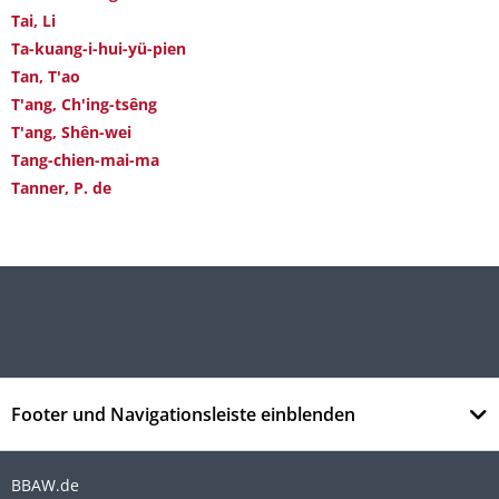
Tai, Li
Ta-kuang-i-hui-yü-pien
Tan, T'ao
T'ang, Ch'ing-tsêng
T'ang, Shên-wei
Tang-chien-mai-ma
Tanner, P. de
Footer und Navigationsleiste einblenden
BBAW.de