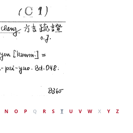
N
O
P
Q
R
S
T
U
V
W
X
Y
Z