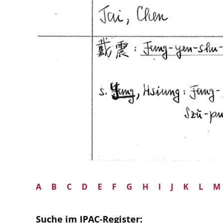
A
B
C
D
E
F
G
H
I
J
K
L
M
Suche im IPAC-Register: