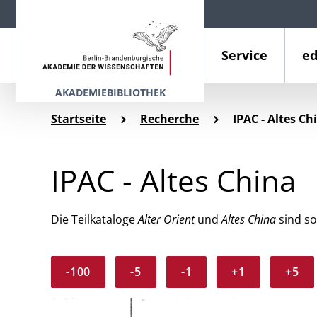
Service
ed
AKADEMIEBIBLIOTHEK
Startseite
Recherche
IPAC - Altes Ch
IPAC - Altes China
Die Teilkataloge
Alter Orient
und
Altes China
sind so
-100
-5
-1
+1
+5