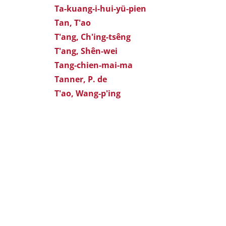
Ta-kuang-i-hui-yü-pien
Tan, T'ao
T'ang, Ch'ing-tsêng
T'ang, Shên-wei
Tang-chien-mai-ma
Tanner, P. de
T'ao, Wang-p'ing