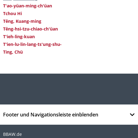
T'ao-yüan-ming-ch'üan
Tchou Hi
Têng, Kuang-ming
Têng-hsi-tzu-chiao-ch'üan
T'ieh-ling-kuan
T'ien-lu-lin-lang-ts'ung-shu-
Ting, Chü
Footer und Navigationsleiste einblenden
BBAW.de