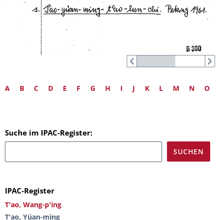
A
B
C
D
E
F
G
H
I
J
K
L
M
N
O
Suche im IPAC-Register:
IPAC-Register
T'ao, Wang-p'ing
T'ao, Yüan-ming