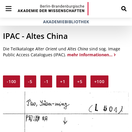
AKADEMIEBIBLIOTHEK
IPAC - Altes China
Die Teilkataloge
Alter Orient
und
Altes China
sind sog. Image
Public Access Catalogues (IPAC).
mehr Informationen...
-100
-5
-1
+1
+5
+100