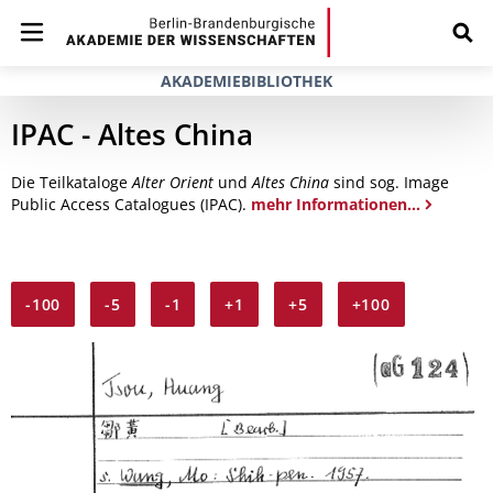
AKADEMIEBIBLIOTHEK
IPAC - Altes China
Die Teilkataloge
Alter Orient
und
Altes China
sind sog. Image
Public Access Catalogues (IPAC).
mehr Informationen...
-100
-5
-1
+1
+5
+100