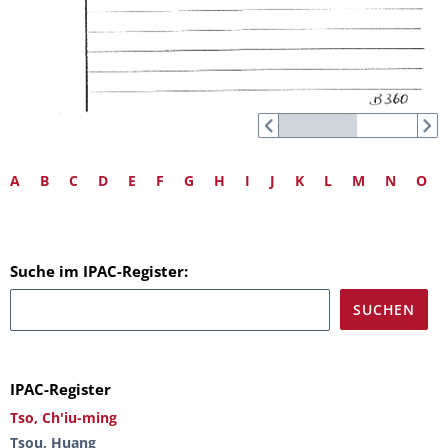
A
B
C
D
E
F
G
H
I
J
K
L
M
N
O
Suche im IPAC-Register:
IPAC-Register
Tso, Ch'iu-ming
Tsou, Huang