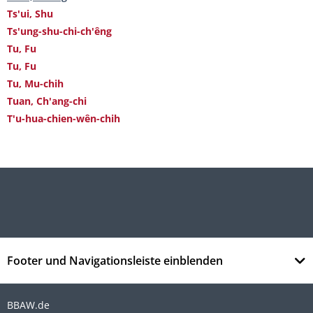
Ts'ui, Shu
Ts'ung-shu-chi-ch'êng
Tu, Fu
Tu, Fu
Tu, Mu-chih
Tuan, Ch'ang-chi
T'u-hua-chien-wên-chih
Footer und Navigationsleiste einblenden
BBAW.de