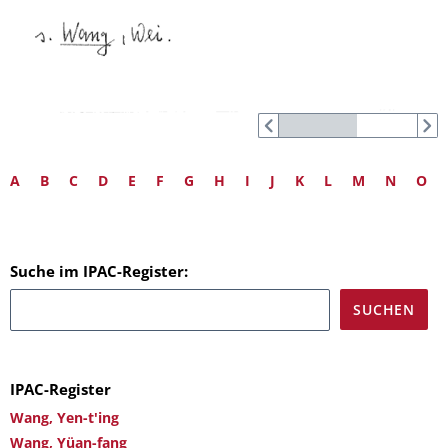
A
B
C
D
E
F
G
H
I
J
K
L
M
N
O
Suche im IPAC-Register:
IPAC-Register
Wang, Yen-t'ing
Wang, Yüan-fang