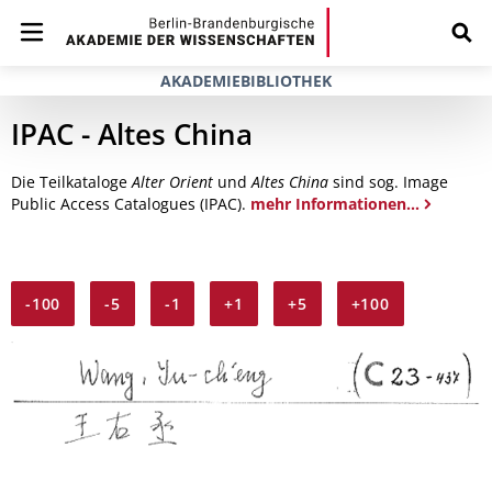
AKADEMIEBIBLIOTHEK
IPAC - Altes China
Die Teilkataloge
Alter Orient
und
Altes China
sind sog. Image
Public Access Catalogues (IPAC).
mehr Informationen...
-100
-5
-1
+1
+5
+100