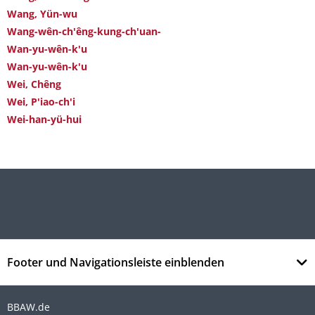
Wang, Yün-wu
Wang-wên-ch'êng-kung-ch'uan-
Wan-yu-wên-k'u
Wan-yu-wên-k'u
Wei, Chêng
Wei, P'iao-ch'i
Wei-han-yü-hui
Footer und Navigationsleiste einblenden
BBAW.de