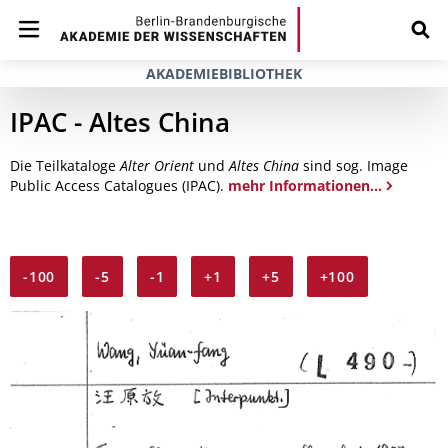
AKADEMIEBIBLIOTHEK
IPAC - Altes China
Die Teilkataloge
Alter Orient
und
Altes China
sind sog. Image
Public Access Catalogues (IPAC).
mehr Informationen...
-100
-5
-1
+1
+5
+100