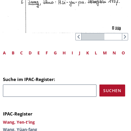
A
B
C
D
E
F
G
H
I
J
K
L
M
N
O
Suche im IPAC-Register:
IPAC-Register
Wang, Yen-t'ing
Wang, Yüan-fang