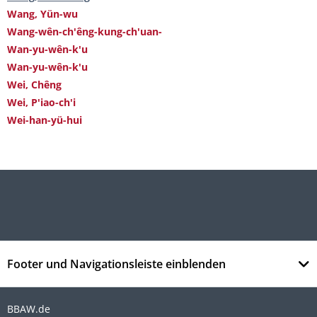
Wang, Yün-wu
Wang-wên-ch'êng-kung-ch'uan-
Wan-yu-wên-k'u
Wan-yu-wên-k'u
Wei, Chêng
Wei, P'iao-ch'i
Wei-han-yü-hui
Footer und Navigationsleiste einblenden
BBAW.de