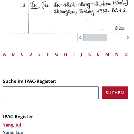
A
B
C
D
E
F
G
H
I
J
K
L
M
N
O
Suche im IPAC-Register:
IPAC-Register
Yang, Jui
Yang, Lun