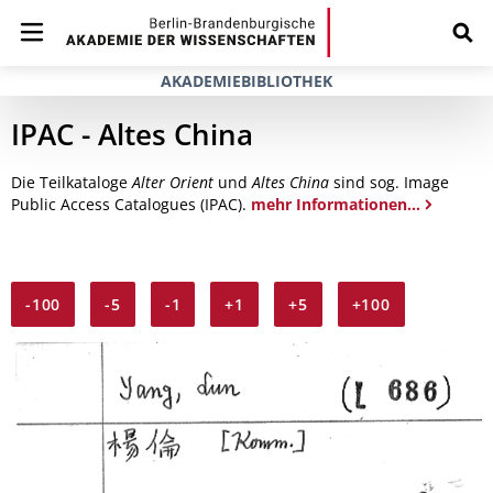
AKADEMIEBIBLIOTHEK
IPAC - Altes China
Die Teilkataloge
Alter Orient
und
Altes China
sind sog. Image
Public Access Catalogues (IPAC).
mehr Informationen...
-100
-5
-1
+1
+5
+100