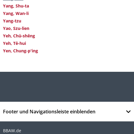
Yang, Shu-ta
Yang, Wan-li
Yang-tzu
Yao, Szu-lien
Yeh, Chü-shêng
Yeh, Tê-hui
Yen, Chung-p'ing
Footer und Navigationsleiste einblenden
BBAW.de