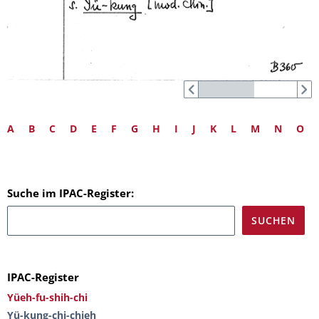
A
B
C
D
E
F
G
H
I
J
K
L
M
N
O
Suche im IPAC-Register:
IPAC-Register
Yüeh-fu-shih-chi
Yü-kung-chi-chieh