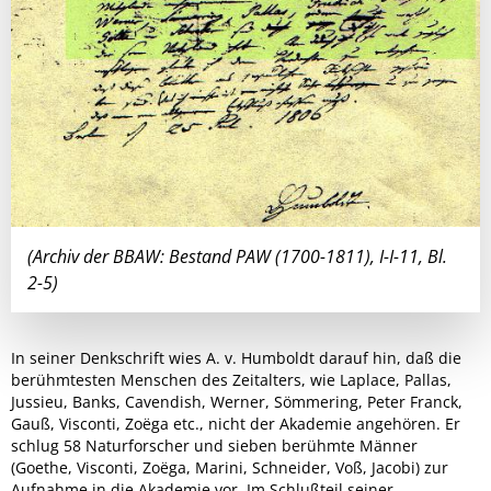
(Archiv der BBAW: Bestand PAW (1700-1811), I-I-11, Bl.
2-5)
In seiner Denkschrift wies A. v. Humboldt darauf hin, daß die
berühmtesten Menschen des Zeitalters, wie Laplace, Pallas,
Jussieu, Banks, Cavendish, Werner, Sömmering, Peter Franck,
Gauß, Visconti, Zoëga etc., nicht der Akademie angehören. Er
schlug 58 Naturforscher und sieben berühmte Männer
(Goethe, Visconti, Zoëga, Marini, Schneider, Voß, Jacobi) zur
Aufnahme in die Akademie vor. Im Schlußteil seiner