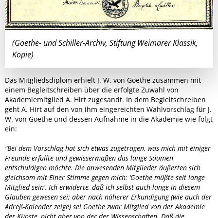
(Goethe- und Schiller-Archiv, Stiftung Weimarer Klassik,
Kopie)
Das Mitgliedsdiplom erhielt J. W. von Goethe zusammen mit
einem Begleitschreiben über die erfolgte Zuwahl von
Akademiemitglied A. Hirt zugesandt. In dem Begleitschreiben
geht A. Hirt auf den von ihm eingereichten Wahlvorschlag für J.
W. von Goethe und dessen Aufnahme in die Akademie wie folgt
ein:
"Bei dem Vorschlag hat sich etwas zugetragen, was mich mit einiger
Freunde erfüllte und gewissermaßen das lange Säumen
entschuldigen möchte. Die anwesenden Mitglieder äußerten sich
gleichsam mit Einer Stimme gegen mich: ‘Goethe müßte seit lange
Mitglied sein’. Ich erwiderte, daß ich selbst auch lange in diesem
Glauben gewesen sei; aber nach näherer Erkundigung (wie auch der
Adreß-Kalender zeige) sei Goethe zwar Mitglied von der Akademie
der Künste, nicht aber von der der Wissenschaften. Daß die